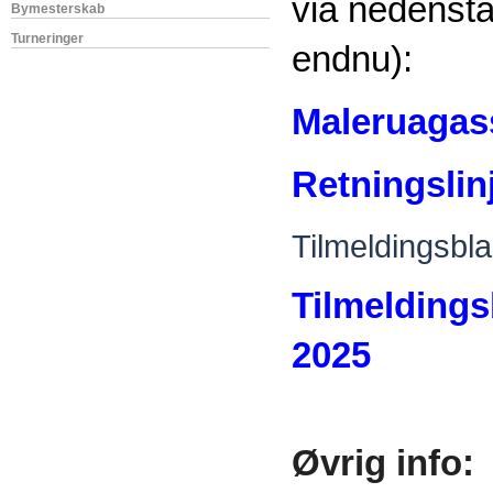
via nedenstå
Bymesterskab
Turneringer
endnu):
Maleruagass
Retningslin
Tilmeldingsbla
Tilmeldings
2025
Øvrig info: