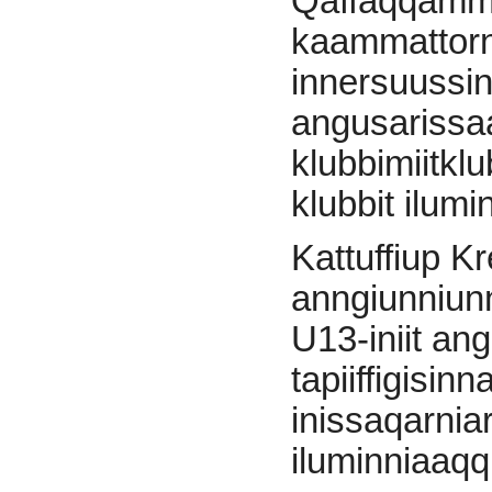
Qaffaqqamm
kaammattorn
innersuussi
angusarissaar
klubbimiitklu
klubbit ilum
Kattuffiup K
anngiunniunn
U13-iniit ang
tapiiffigisi
inissaqarnia
iluminniaaqq