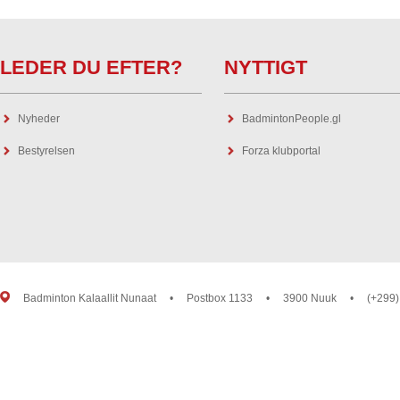
LEDER DU EFTER?
NYTTIGT
Nyheder
BadmintonPeople.gl
Bestyrelsen
Forza klubportal
Badminton Kalaallit Nunaat
•
Postbox 1133
•
3900 Nuuk
•
(+299)