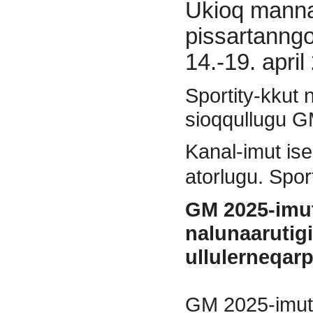
Ukioq manna
pissartanng
14.-19. april
Sportity-kkut
sioqqullugu GM
Kanal-imut is
atorlugu. Spor
GM 2025-imu
nalunaarutigi
ullulerneqar
GM 2025-imut