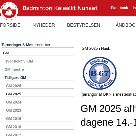
Facebook
I
FORSIDE
NYHEDER
BESTYRELSEN
HÅNDBOG
Turneringer & Mesterskaber
GM 2025 i Nuuk
GM
Hvor holdt vi GM
GM-mestre
Tidligere GM
GM 2026
GM 2025
(arrangør af BKN´s mesterskab
GM 2024
GM 2025 afho
GM 2023
GM 2019
dagene 14.-1
GM 2018
GM 2017