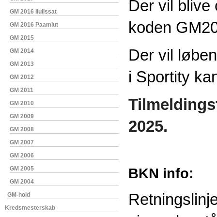
Der vil blive
GM 2016 Ilulissat
koden GM20
GM 2016 Paamiut
GM 2015
Der vil løbe
GM 2014
GM 2013
i Sportity ka
GM 2012
GM 2011
Tilmeldingsf
GM 2010
GM 2009
2025.
GM 2008
GM 2007
GM 2006
GM 2005
BKN info:
GM 2004
Retningslinje
GM-hold
Kredsmesterskab