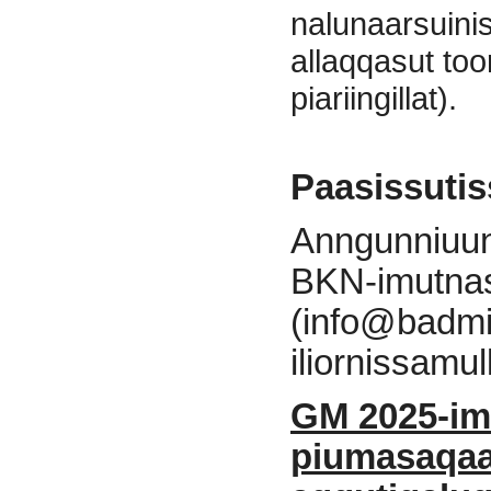
nalunaarsuini
allaqqasut too
piariingillat).
Paasissutis
Anngunniuun
BKN-imutna
(info@badmint
iliornissamu
GM 2025-im
piumasaqaa