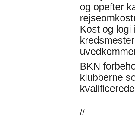
og opefter k
rejseomkostn
Kost og logi 
kredsmester
uvedkomme
BKN forbehold
klubberne s
kvalificerede
//