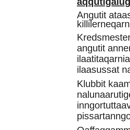
aqqutigalu
Angutit ata
killilerneqar
Kredsmesters
angutit anne
ilaatitaqarni
ilaasussat 
Klubbit kaa
nalunaarutig
inngortuttaa
pissartanngor