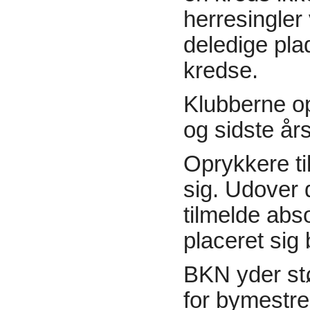
herresingler
deledige pla
kredse.
Klubberne op
og sidste års
Oprykkere ti
sig. Udover
tilmelde abso
placeret sig
BKN yder stø
for bymestr