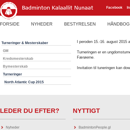
Facebook
I
FORSIDE
NYHEDER
BESTYRELSEN
HÅNDBOG
I peroden 15.-16. august 2015 
Turneringer & Mesterskaber
GM
Turneringen er en ungdomsturner
Færøerne.
Kredsmesterskab
Bymesterskab
Invitation til tuneringen kan do
Turneringer
North Atlantic Cup 2015
LEDER DU EFTER?
NYTTIGT
Nyheder
BadmintonPeople.gl