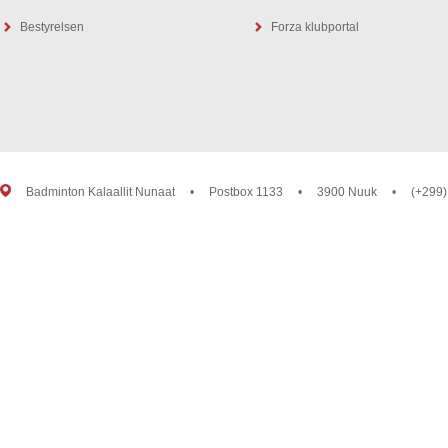
Bestyrelsen
Forza klubportal
Badminton Kalaallit Nunaat
•
Postbox 1133
•
3900 Nuuk
•
(+299)