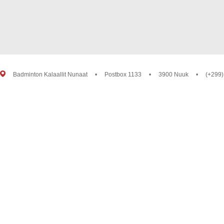
Badminton Kalaallit Nunaat
•
Postbox 1133
•
3900 Nuuk
•
(+299)