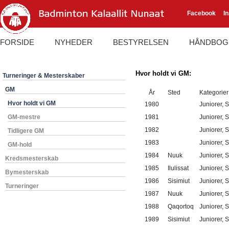
Facebook
I
FORSIDE
NYHEDER
BESTYRELSEN
HÅNDBOG
Hvor holdt vi GM:
Turneringer & Mesterskaber
GM
År
Sted
Kategorier
Hvor holdt vi GM
1980
Juniorer, 
GM-mestre
1981
Juniorer, 
1982
Juniorer, 
Tidligere GM
1983
Juniorer, 
GM-hold
1984
Nuuk
Juniorer, 
Kredsmesterskab
1985
Ilulissat
Juniorer, 
Bymesterskab
1986
Sisimiut
Juniorer, 
Turneringer
1987
Nuuk
Juniorer, 
1988
Qaqortoq
Juniorer, 
1989
Sisimiut
Juniorer, 