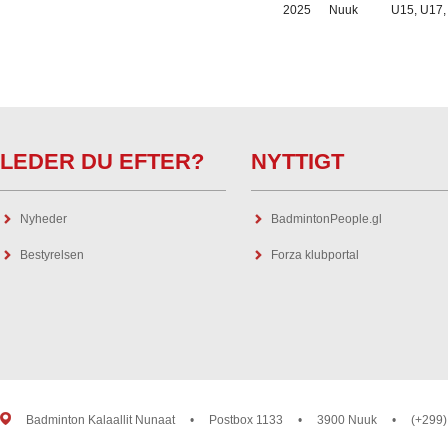
2025
Nuuk
U15, U17,
LEDER DU EFTER?
NYTTIGT
Nyheder
BadmintonPeople.gl
Bestyrelsen
Forza klubportal
Badminton Kalaallit Nunaat
•
Postbox 1133
•
3900 Nuuk
•
(+299)