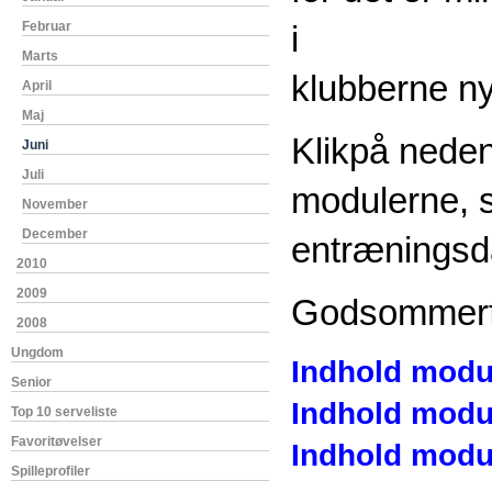
Februar
i
Marts
klubberne ny
April
Maj
Klikpå neden
Juni
Juli
modulerne, 
November
December
entræningsd
2010
2009
Godsommerf
2008
Ungdom
Indhold modu
Senior
Indhold modu
Top 10 serveliste
Favoritøvelser
Indhold modu
Spilleprofiler