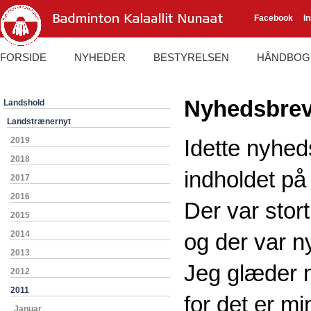
Facebook
I
FORSIDE
NYHEDER
BESTYRELSEN
HÅNDBOG
Nyhedsbrev
Landshold
Landstrænernyt
2019
Idette nyhed
2018
indholdet p
2017
2016
Der var sto
2015
2014
og der var n
2013
Jeg glæder m
2012
2011
for det er m
Januar