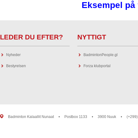
Eksempel på
LEDER DU EFTER?
NYTTIGT
Nyheder
BadmintonPeople.gl
Bestyrelsen
Forza klubportal
Badminton Kalaallit Nunaat
•
Postbox 1133
•
3900 Nuuk
•
(+299)