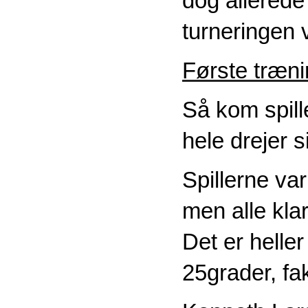
dog allerede 
turneringen v
Første træni
Så kom spill
hele drejer 
Spillerne va
men alle kla
Det er helle
25grader, fak