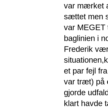
var mærket a
sættet men 
var MEGET t
baglinien i 
Frederik være
situationen,
et par fejl f
var træt) på
gjorde udfal
klart havde 