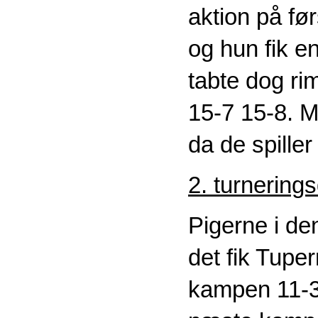
aktion på fø
og hun fik e
tabte dog ri
15-7 15-8. M
da de spiller
2. turnering
Pigerne i de
det fik Tuper
kampen 11-3 