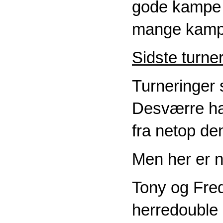
gode kampe o
mange kamp 
Sidste turne
Turneringer s
Desværre hav
fra netop de
Men her er n
Tony og Frede
herredouble s