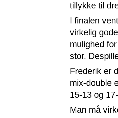
tillykke til d
I finalen ven
virkelig god
mulighed for
stor. Despill
Frederik er d
mix-double e
15-13 og 17
Man må virke