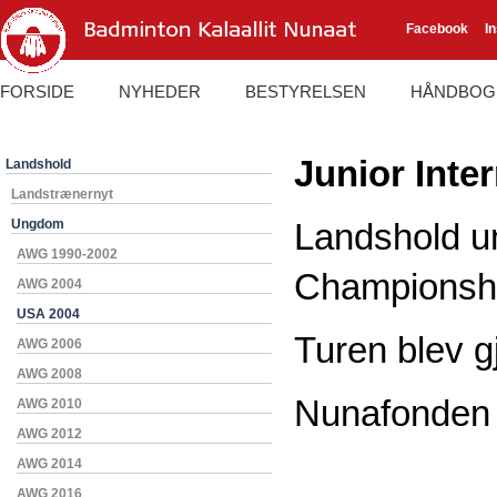
Facebook
I
FORSIDE
NYHEDER
BESTYRELSEN
HÅNDBOG
Junior Inte
Landshold
Landstrænernyt
Ungdom
Landshold un
AWG 1990-2002
Championshi
AWG 2004
USA 2004
Turen blev gj
AWG 2006
AWG 2008
Nunafonden
AWG 2010
AWG 2012
AWG 2014
AWG 2016