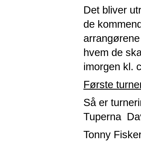
Det bliver ut
de kommend
arrangørene
hvem de skal
imorgen kl. c
Første turne
Så er turner
Tuperna Dav
Tonny Fisker