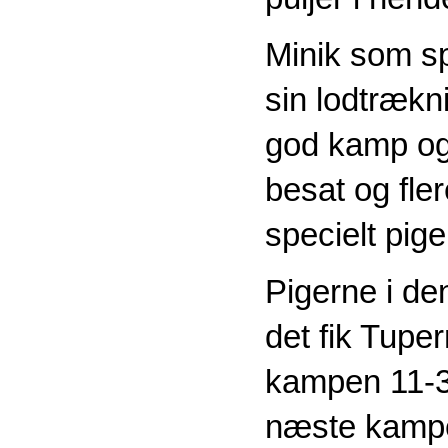
Minik som sp
sin lodtrækni
god kamp og
besat og fle
specielt pig
Pigerne i de
det fik Tuper
kampen 11-3 
næste kampe