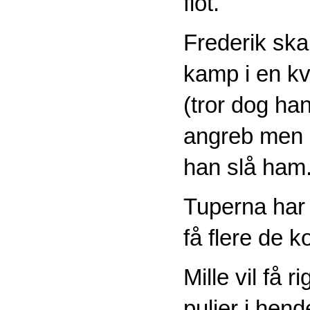
flot.
Frederik ska
kamp i en kv
(tror dog ha
angreb men h
han slå ham.
Tuperna har 
få flere de
Mille vil få 
puljer i hend