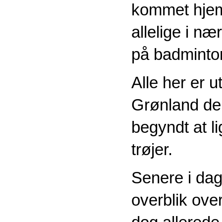
kommet hjem t
allelige i n
på badminto
Alle her er u
Grønland del
begyndt at l
trøjer.
Senere i dag
overblik ove