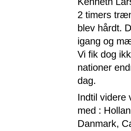
Kenneth Lar
2 timers træ
blev hårdt. 
igang og mæ
Vi fik dog ik
nationer endn
dag.
Indtil videre
med : Holla
Danmark, C