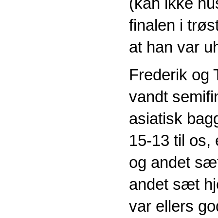
(kan ikke hu
finalen i tr
at han var u
Frederik og 
vandt semifi
asiatisk bag
15-13 til os,
og andet sæt
andet sæt hje
var ellers god