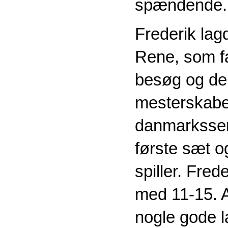
spændende.
Frederik lag
Rene, som fa
besøg og del
mesterskaber
danmarksseri
første sæt o
spiller. Fred
med 11-15. A
nogle gode l