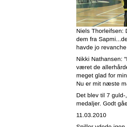
Niels Thorleifsen: 
dem fra Sapmi...de 
havde jo revanche t
Nikki Nathansen: "
været de allerhår
meget glad for mi
Nu er mit næste må
Det blev til 7 guld
medaljer. Godt gået
11.03.2010
Spiller ydede igen 