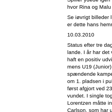
hvor Rina og Malu
Se iøvrigt billede
er dette hans hemm
10.03.2010
Status efter tre d
lande. I år har de
haft en positiv udv
mens U19 (Junior)
spændende kampe. 
om 1. pladsen i p
først afgjort ved 2
vundet. I single t
Lorentzen måtte ind
Carlson, som har u