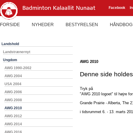
Facebook
I
FORSIDE
NYHEDER
BESTYRELSEN
HÅNDBOG
Landshold
Landstrænernyt
Ungdom
AWG 2010
AWG 1990-2002
Denne side holdes 
AWG 2004
USA 2004
Tryk på
AWG 2006
"AWG 2010 logoet" til højre for
AWG 2008
Grande Prairie - Alberta, The
AWG 2010
i tidsrummet 6. - 13. marts 201
AWG 2012
AWG 2014
AWG 2016