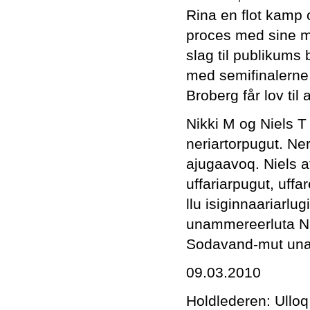
Rina en flot kamp 
proces med sine mo
slag til publikums 
med semifinalerne
Broberg får lov til
Nikki M og Niels T
neriartorpugut. Ne
ajugaavoq. Niels a
uffariarpugut, uffa
llu isiginnaariarlu
unammereerluta Nikki
Sodavand-mut unam
09.03.2010
Holdlederen: Ulloq