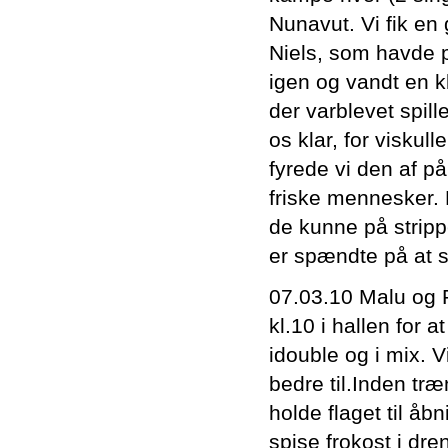
Nunavut. Vi fik en
Niels, som havde
igen og vandt en k
der varblevet spill
os klar, for viskul
fyrede vi den af 
friske mennesker. 
de kunne på stripp
er spændte på at s
07.03.10 Malu og 
kl.10 i hallen for 
idouble og i mix. V
bedre til.Inden tr
holde flaget til åb
spise frokost i dre