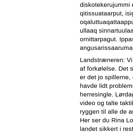
diskotekerujummi q
qitissuataarput, is
oqaluttuaqattaappu
ullaaq sinnartuula
ornittarpagut. Ip
angusarissaarumaar
Landstræneren: Vi e
af forkølelse. Det 
er det jo spillerne
havde lidt problem
herresingle. Lørda
video og talte takt
ryggen til alle de 
Her ser du Rina Lor
landet sikkert i r