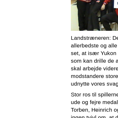
Landstræneren: Det
allerbedste og all
set, at især Yukon
som kan drille de a
skal arbejde videre
modstandere store 
udnytte vores svag
Stor ros til spille
ude og fejre medal
Torben, Heinrich og
ingen tvivl om, at 