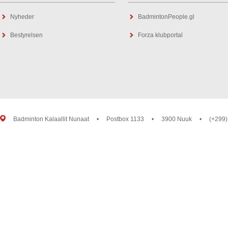
Nyheder
BadmintonPeople.gl
Bestyrelsen
Forza klubportal
Badminton Kalaallit Nunaat
•
Postbox 1133
•
3900 Nuuk
•
(+299)