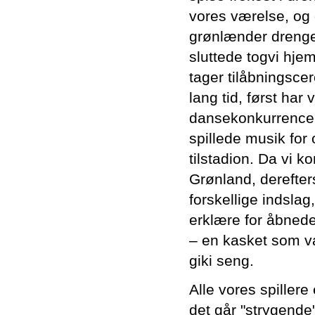
vores værelse, og 
grønlænder dreng
sluttede togvi hjem 
tager tilåbningscer
lang tid, først har
dansekonkurrence
spillede musik for 
tilstadion. Da vi k
Grønland, derefter
forskellige indsla
erklære for åbned
– en kasket som va
giki seng.
Alle vores spiller
det går "strygende