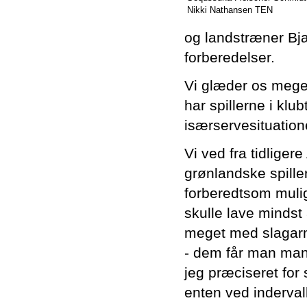
Nikki Nathansen TEN
og landstræner Bja
forberedelser.
Vi glæder os meget
har spillerne i klu
isærservesituatio
Vi ved fra tidlige
grønlandske spiller
forberedtsom mulig
skulle lave mindst
meget med slagarme
- dem får man mang
jeg præciseret for 
enten ved inderval