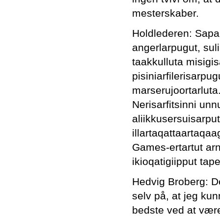
mesterskaber.
Holdlederen: Sapaa
angerlarpugut, sul
taakkulluta misigi
pisiniarfilerisarp
marserujoortarluta
Nerisarfitsinni unn
aliikkusersuisarput
illartaqattaartaqaag
Games-ertartut arn
ikioqatigiipput tap
Hedvig Broberg: De
selv på, at jeg ku
bedste ved at være