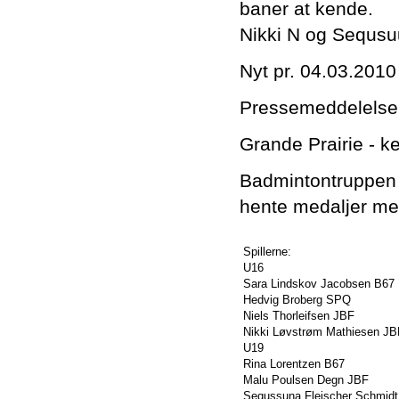
baner at kende.
Nikki N og Sequs
Nyt pr. 04.03.2010
Pressemeddelelse
Grande Prairie - ke
Badmintontruppen t
hente medaljer med
Spillerne:
U16
Sara Lindskov Jacobsen B67
Hedvig Broberg SPQ
Niels Thorleifsen JBF
Nikki Løvstrøm Mathiesen JB
U19
Rina Lorentzen B67
Malu Poulsen Degn JBF
Sequssuna Fleischer Schmid