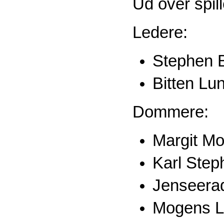
Ud over spil
Ledere:
Stephen B
Bitten Lu
Dommere:
Margit Mo
Karl Ste
Jenseera
Mogens 