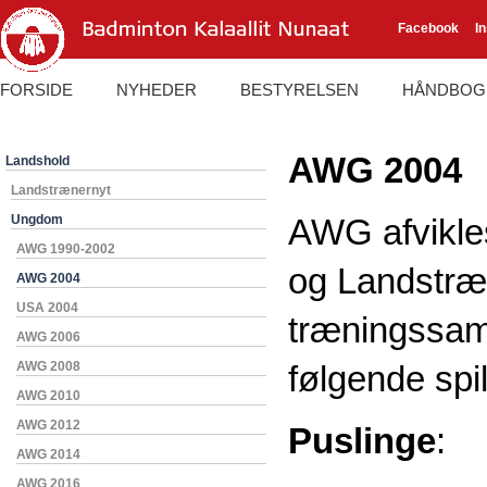
Facebook
I
FORSIDE
NYHEDER
BESTYRELSEN
HÅNDBOG
AWG 2004
Landshold
Landstrænernyt
Ungdom
AWG afvikles
AWG 1990-2002
og Landstræ
AWG 2004
USA 2004
træningssam
AWG 2006
AWG 2008
følgende spil
AWG 2010
AWG 2012
Puslinge
:
AWG 2014
AWG 2016