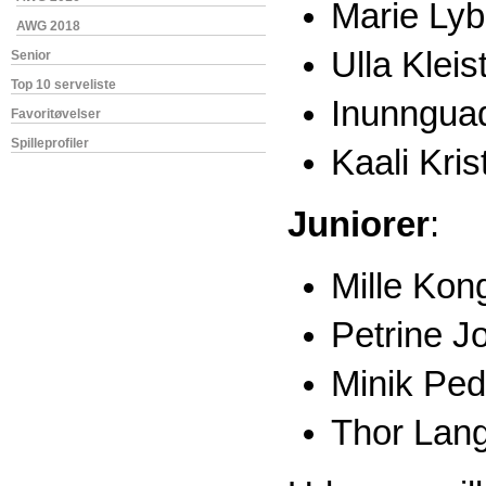
Marie Lyb
AWG 2018
Ulla Kleis
Senior
Top 10 serveliste
Inunngua
Favoritøvelser
Spilleprofiler
Kaali Kri
Juniorer
:
Mille Kon
Petrine 
Minik Pe
Thor Lan