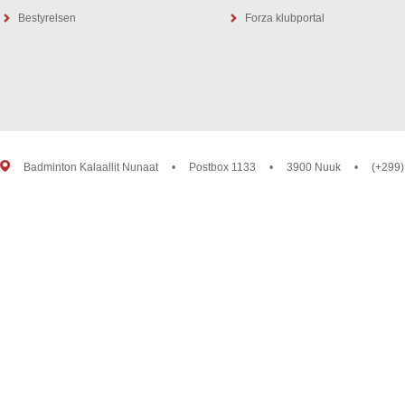
Bestyrelsen
Forza klubportal
Badminton Kalaallit Nunaat
•
Postbox 1133
•
3900 Nuuk
•
(+299)