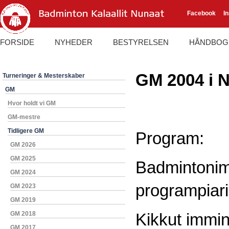
Facebook
I
FORSIDE
NYHEDER
BESTYRELSEN
HÅNDBOG
GM 2004 i 
Turneringer & Mesterskaber
GM
Hvor holdt vi GM
GM-mestre
Tidligere GM
Program:
GM 2026
GM 2025
Badmintonim
GM 2024
programpiari
GM 2023
GM 2019
GM 2018
Kikkut immi
GM 2017