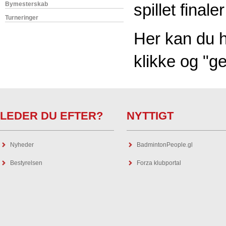
Bymesterskab
spillet finale
Turneringer
Her kan du h
klikke og "g
LEDER DU EFTER?
NYTTIGT
Nyheder
BadmintonPeople.gl
Bestyrelsen
Forza klubportal