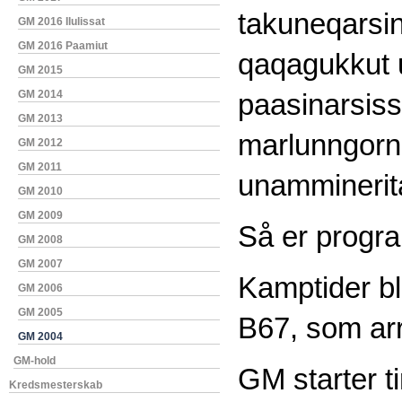
takuneqarsi
GM 2016 Ilulissat
GM 2016 Paamiut
qaqagukkut
GM 2015
GM 2014
paasinarsiss
GM 2013
marlunngorn
GM 2012
GM 2011
unamminerit
GM 2010
GM 2009
Så er progra
GM 2008
GM 2007
Kamptider bl
GM 2006
GM 2005
B67, som ar
GM 2004
GM-hold
GM starter t
Kredsmesterskab