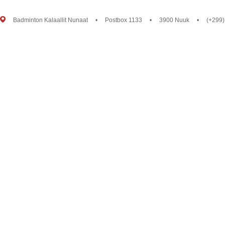
Badminton Kalaallit Nunaat
•
Postbox 1133
•
3900 Nuuk
•
(+299)