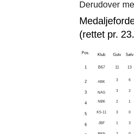
Derudover med
Medaljeford
(rettet pr. 2
Pos.
Klub
Gulv
Sølv
1
B67
11
13
3
6
2
ABK
3
2
3
NAG
NBK
2
1
4
KS-11
3
0
5
JBF
1
3
6
BKN
2
0