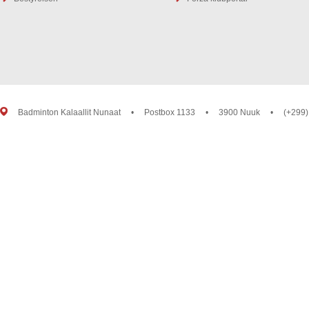
Badminton Kalaallit Nunaat
•
Postbox 1133
•
3900 Nuuk
•
(+299)