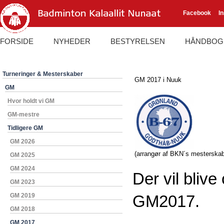
Facebook
I
FORSIDE
NYHEDER
BESTYRELSEN
HÅNDBOG
Turneringer & Mesterskaber
GM 2017 i Nuuk
GM
Hvor holdt vi GM
GM-mestre
Tidligere GM
GM 2026
(arrangør af BKN´s mesterskab
GM 2025
GM 2024
Der vil blive
GM 2023
GM 2019
GM2017.
GM 2018
GM 2017