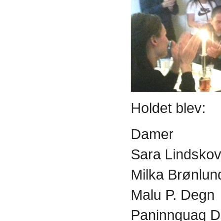
Holdet blev:
Damer
Sara Lindsko
Milka Brønlun
Malu P. Degn
Paninnguaq D