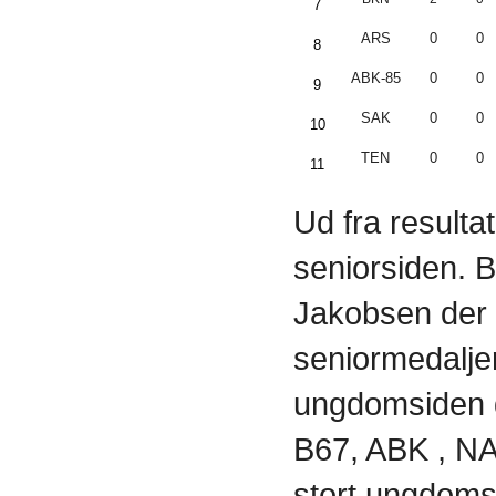
7
ARS
0
0
8
ABK-85
0
0
9
SAK
0
0
10
TEN
0
0
11
Ud fra resulta
seniorsiden. B
Jakobsen der s
seniormedaljer
ungdomsiden d
B67, ABK , NA
stort ungdoms