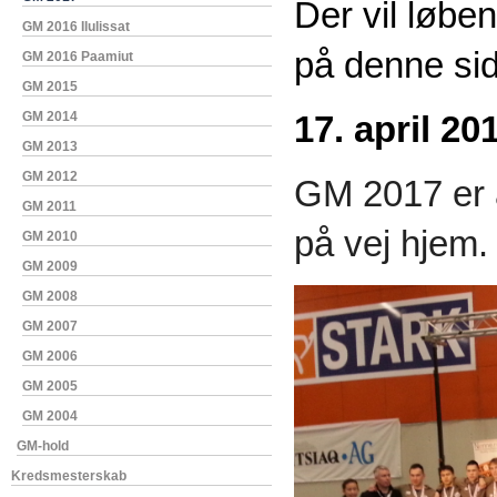
Der vil løbe
GM 2016 Ilulissat
på denne si
GM 2016 Paamiut
GM 2015
GM 2014
17. april 20
GM 2013
GM 2012
GM 2017 er a
GM 2011
på vej hjem.
GM 2010
GM 2009
GM 2008
GM 2007
GM 2006
GM 2005
GM 2004
GM-hold
Kredsmesterskab