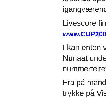
igangværen
Livescore fi
www.CUP200
I kan enten 
Nunaat under
nummerfeltet
Fra på mand
trykke på Vis