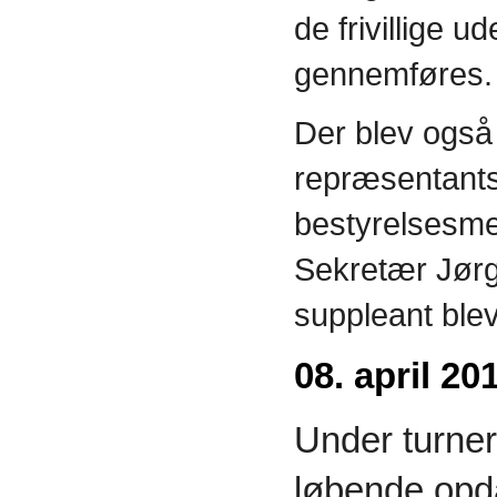
de frivillige u
gennemføres.
Der blev også
repræsentant
bestyrelsesme
Sekretær Jørg
suppleant blev
08. april 20
Under turne
løbende opda